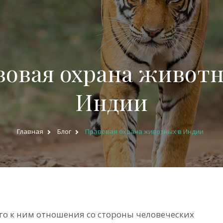
вовая охрана животн
Индии
Главная
Блог
Правовая охрана животных в Индии
о к ним отношения со стороны человеческих